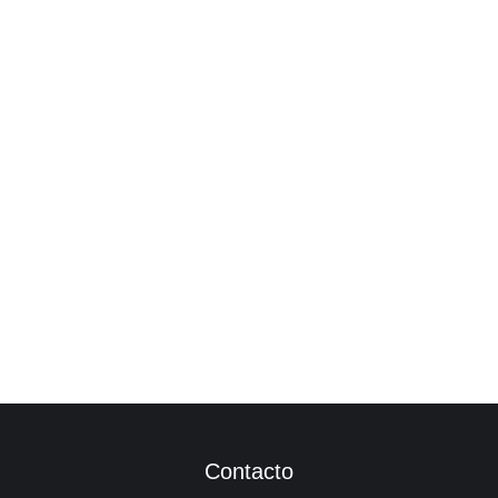
Esta es una prueba de capacitación
25 de Febrero de 2025 – Modalidad: Online
Leer más
Contacto