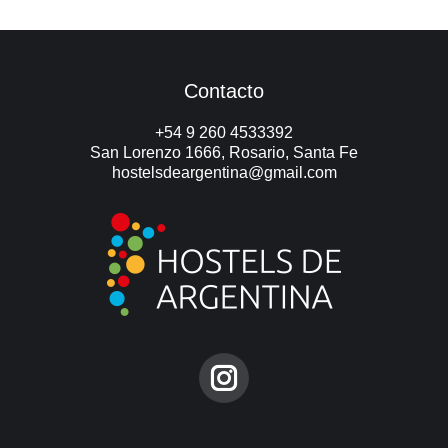
Contacto
+54 9 260 4533392
San Lorenzo 1666, Rosario, Santa Fe
hostelsdeargentina@gmail.com
Encuéntranos en:
Instagram
page
opens