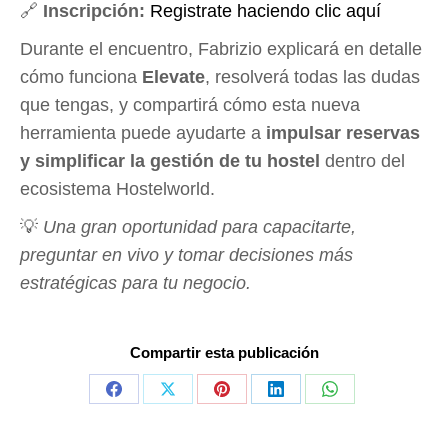
🔗
Inscripción:
Registrate haciendo clic aquí
Durante el encuentro, Fabrizio explicará en detalle
cómo funciona
Elevate
, resolverá todas las dudas
que tengas, y compartirá cómo esta nueva
herramienta puede ayudarte a
impulsar reservas
y simplificar la gestión de tu hostel
dentro del
ecosistema Hostelworld.
💡
Una gran oportunidad para capacitarte,
preguntar en vivo y tomar decisiones más
estratégicas para tu negocio.
Compartir esta publicación
Share
Share
Share
Share
Share
on
on
on
on
on